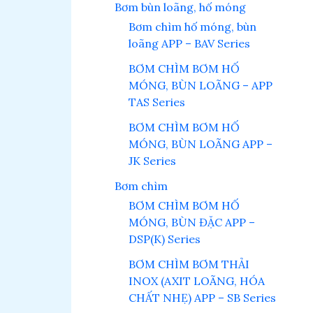
Bơm bùn loãng, hố móng
Bơm chìm hố móng, bùn
loãng APP – BAV Series
BƠM CHÌM BƠM HỐ
MÓNG, BÙN LOÃNG – APP
TAS Series
BƠM CHÌM BƠM HỐ
MÓNG, BÙN LOÃNG APP –
JK Series
Bơm chìm
BƠM CHÌM BƠM HỐ
MÓNG, BÙN ĐẶC APP –
DSP(K) Series
BƠM CHÌM BƠM THẢI
INOX (AXIT LOÃNG, HÓA
CHẤT NHẸ) APP – SB Series