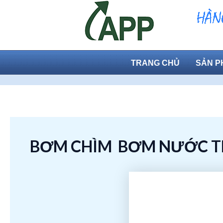
Skip
to
content
TRANG CHỦ
SẢN P
BƠM CHÌM BƠM NƯỚC THẢ