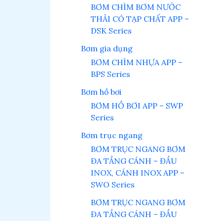
BƠM CHÌM BƠM NƯỚC
THẢI CÓ TẠP CHẤT APP –
DSK Series
Bơm gia dụng
BƠM CHÌM NHỰA APP –
BPS Series
Bơm hồ bơi
BƠM HỒ BƠI APP – SWP
Series
Bơm trục ngang
BƠM TRỤC NGANG BƠM
ĐA TẦNG CÁNH – ĐẦU
INOX, CÁNH INOX APP –
SWO Series
BƠM TRỤC NGANG BƠM
ĐA TẦNG CÁNH – ĐẦU