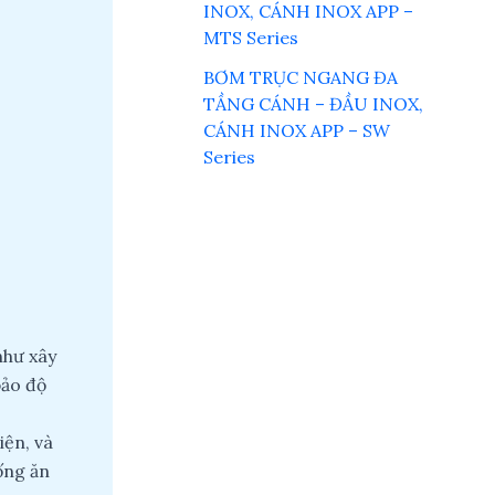
INOX, CÁNH INOX APP –
MTS Series
BƠM TRỤC NGANG ĐA
TẦNG CÁNH – ĐẦU INOX,
CÁNH INOX APP – SW
Series
như xây
bảo độ
iện, và
ống ăn