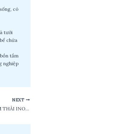
sống, có
à tưới
 bể chứa
 bồn tắm
g nghiệp
NEXT
BƠM CHÌM BƠM THẢI INOX (AXIT LOÃNG, HÓA CHẤT NHẸ) APP – SS Series