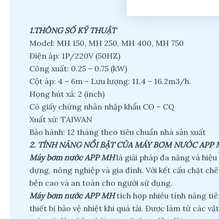
1.THÔNG SỐ KỸ THUẬT
Model: MH 150, MH 250, MH 400, MH 750
Điện áp: 1P/220V (50HZ)
Công xuất: 0.25 – 0.75 (kW)
Cột áp: 4 – 6m – Lưu lượng: 11.4 – 16.2m3/h.
Họng hút xả: 2 (inch)
Có giấy chứng nhân nhập khẩu CO – CQ
Xuất xứ: TAIWAN
Bảo hành: 12 tháng theo tiêu chuẩn nhà sản xuất
2.
TÍNH NĂNG NỔI BẬT CỦA MÁY BƠM NƯỚC APP
Máy bơm nước APP MH
là giải pháp đa năng và hiệ
dựng, nông nghiệp và gia đình. Với kết cấu chặt c
bền cao và an toàn cho người sử dụng.
Máy bơm nước APP MH
tích hợp nhiều tính năng tiê
thiết bị bảo vệ nhiệt khi quá tải. Được làm từ các 