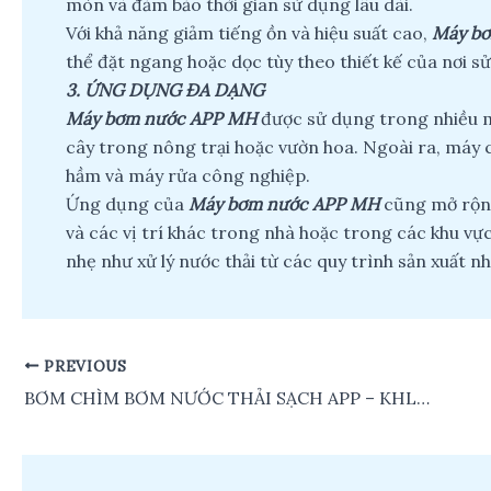
mòn và đảm bảo thời gian sử dụng lâu dài.
Với khả năng giảm tiếng ồn và hiệu suất cao,
Máy b
thể đặt ngang hoặc dọc tùy theo thiết kế của nơi s
3. ỨNG DỤNG ĐA DẠNG
Máy bơm nước APP MH
được sử dụng trong nhiều mụ
cây trong nông trại hoặc vườn hoa. Ngoài ra, máy c
hầm và máy rửa công nghiệp.
Ứng dụng của
Máy bơm nước APP MH
cũng mở rộng
và các vị trí khác trong nhà hoặc trong các khu v
nhẹ như xử lý nước thải từ các quy trình sản xuất nh
PREVIOUS
Post
navigation
BƠM CHÌM BƠM NƯỚC THẢI SẠCH APP – KHL SERIES