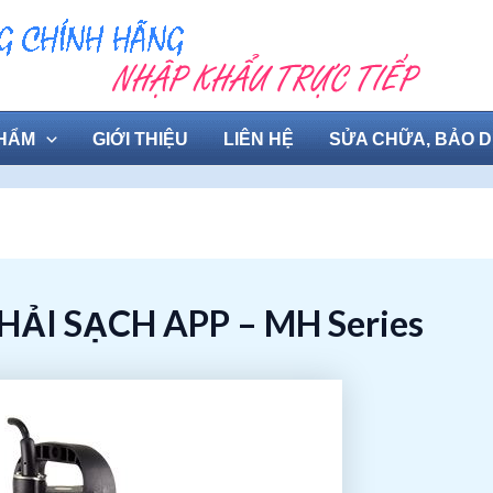
HẨM
GIỚI THIỆU
LIÊN HỆ
SỬA CHỮA, BẢO 
I SẠCH APP – MH Series