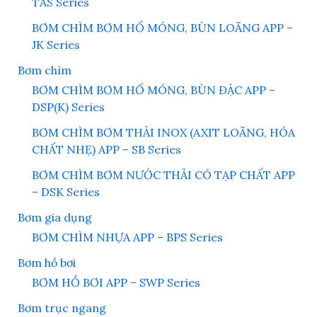
TAS Series
BƠM CHÌM BƠM HỐ MÓNG, BÙN LOÃNG APP –
JK Series
Bơm chìm
BƠM CHÌM BƠM HỐ MÓNG, BÙN ĐẶC APP –
DSP(K) Series
BƠM CHÌM BƠM THẢI INOX (AXIT LOÃNG, HÓA
CHẤT NHẸ) APP – SB Series
BƠM CHÌM BƠM NƯỚC THẢI CÓ TẠP CHẤT APP
– DSK Series
Bơm gia dụng
BƠM CHÌM NHỰA APP – BPS Series
Bơm hồ bơi
BƠM HỒ BƠI APP – SWP Series
Bơm trục ngang