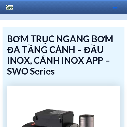
Skip
to
Mai
content
Men
BƠM TRỤC NGANG BƠM
ĐA TẦNG CÁNH – ĐẦU
INOX, CÁNH INOX APP –
SWO Series