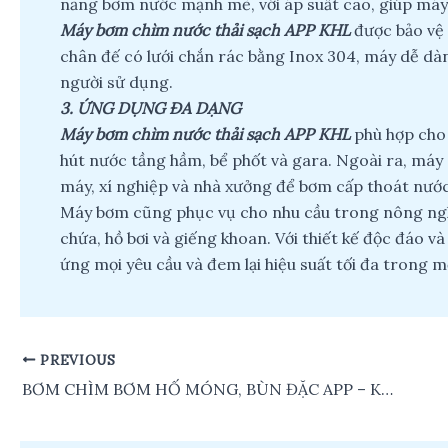
năng bơm nước mạnh mẽ, với áp suất cao, giúp máy
Máy bơm chìm nước thải sạch APP KHL
được bảo vệ đ
chân đế có lưới chắn rác bằng Inox 304, máy dễ dàng 
người sử dụng.
3.
ỨNG DỤNG ĐA DẠNG
Máy bơm chìm nước thải sạch APP KHL
phù hợp cho 
hút nước tầng hầm, bể phốt và gara. Ngoài ra, máy
máy, xí nghiệp và nhà xưởng để bơm cấp thoát nước 
Máy bơm cũng phục vụ cho nhu cầu trong nông ngh
chứa, hồ bơi và giếng khoan. Với thiết kế độc đáo và
ứng mọi yêu cầu và đem lại hiệu suất tối đa trong 
PREVIOUS
Post
navigation
BƠM CHÌM BƠM HỐ MÓNG, BÙN ĐẶC APP – KA Series