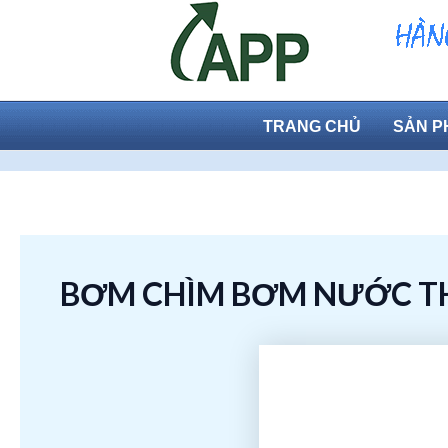
Skip
to
content
TRANG CHỦ
SẢN P
BƠM CHÌM BƠM NƯỚC THẢ