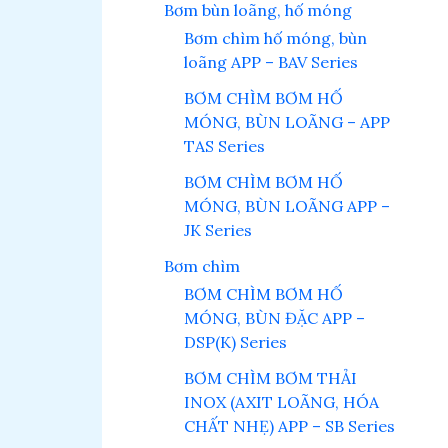
Bơm bùn loãng, hố móng
Bơm chìm hố móng, bùn
loãng APP – BAV Series
BƠM CHÌM BƠM HỐ
MÓNG, BÙN LOÃNG – APP
TAS Series
BƠM CHÌM BƠM HỐ
MÓNG, BÙN LOÃNG APP –
JK Series
Bơm chìm
BƠM CHÌM BƠM HỐ
MÓNG, BÙN ĐẶC APP –
DSP(K) Series
BƠM CHÌM BƠM THẢI
INOX (AXIT LOÃNG, HÓA
CHẤT NHẸ) APP – SB Series