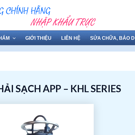
HẨM
GIỚI THIỆU
LIÊN HỆ
SỬA CHỮA, BẢO 
I SẠCH APP – KHL SERIES