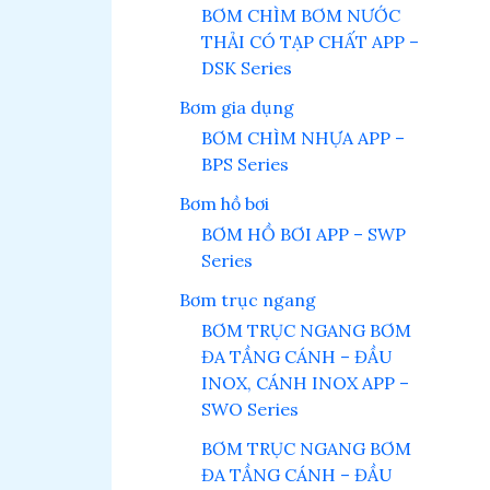
BƠM CHÌM BƠM NƯỚC
THẢI CÓ TẠP CHẤT APP –
DSK Series
Bơm gia dụng
BƠM CHÌM NHỰA APP –
BPS Series
Bơm hồ bơi
BƠM HỒ BƠI APP – SWP
Series
Bơm trục ngang
BƠM TRỤC NGANG BƠM
ĐA TẦNG CÁNH – ĐẦU
INOX, CÁNH INOX APP –
SWO Series
BƠM TRỤC NGANG BƠM
ĐA TẦNG CÁNH – ĐẦU