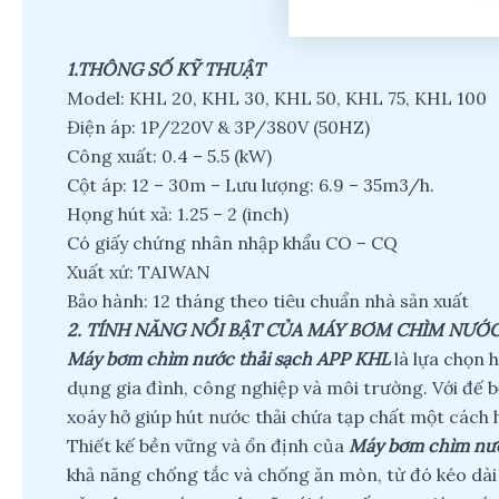
1.THÔNG SỐ KỸ THUẬT
Model: KHL 20, KHL 30, KHL 50, KHL 75, KHL 100
Điện áp: 1P/220V & 3P/380V (50HZ)
Công xuất: 0.4 – 5.5 (kW)
Cột áp: 12 – 30m – Lưu lượng: 6.9 – 35m3/h.
Họng hút xả: 1.25 – 2 (inch)
Có giấy chứng nhân nhập khẩu CO – CQ
Xuất xứ: TAIWAN
Bảo hành: 12 tháng theo tiêu chuẩn nhà sản xuất
2.
TÍNH NĂNG NỔI BẬT CỦA MÁY BƠM CHÌM NƯỚC
Máy bơm chìm nước thải sạch APP KHL
là lựa chọn 
dụng gia đình, công nghiệp và môi trường. Với đế 
xoáy hở giúp hút nước thải chứa tạp chất một cách 
Thiết kế bền vững và ổn định của
Máy bơm chìm nướ
khả năng chống tắc và chống ăn mòn, từ đó kéo dài t