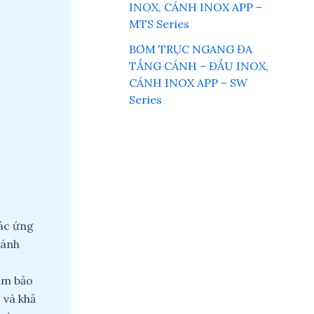
INOX, CÁNH INOX APP –
MTS Series
BƠM TRỤC NGANG ĐA
TẦNG CÁNH – ĐẦU INOX,
CÁNH INOX APP – SW
Series
các ứng
cánh
đảm bảo
 và khả