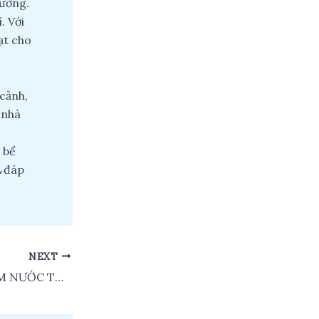
rường.
. Với
ạt cho
cảnh,
 nhà
 bể
L
đáp
NEXT
BƠM CHÌM BƠM NƯỚC THẢI SẠCH APP – MH Series