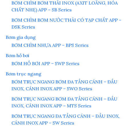
BƠM CHÌM BƠM THẢI INOX (AXIT LOÃNG, HÓA
CHẤT NHẸ) APP – SB Series
BƠM CHÌM BƠM NƯỚC THẢI CÓ TẠP CHẤT APP –
DSK Series
Bơm gia dụng
BƠM CHÌM NHỰA APP – BPS Series
Bơm hồ bơi
BƠM HỒ BƠI APP – SWP Series
Bơm trục ngang
BƠM TRỤC NGANG BƠM ĐA TẦNG CÁNH – ĐẦU
INOX, CÁNH INOX APP – SWO Series
BƠM TRỤC NGANG BƠM ĐA TẦNG CÁNH – ĐẦU
INOX, CÁNH INOX APP – MTS Series
BƠM TRỤC NGANG ĐA TẦNG CÁNH – ĐẦU INOX,
CÁNH INOX APP – SW Series