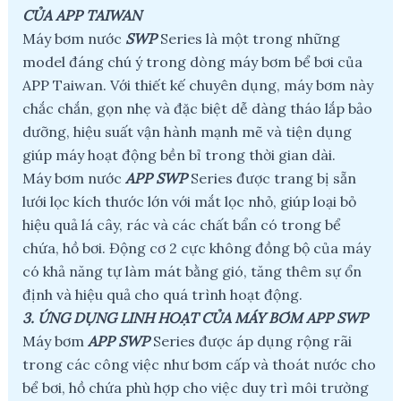
CỦA APP TAIWAN
Máy bơm nước
SWP
Series là một trong những
model đáng chú ý trong dòng máy bơm bể bơi của
APP Taiwan. Với thiết kế chuyên dụng, máy bơm này
chắc chắn, gọn nhẹ và đặc biệt dễ dàng tháo lắp bảo
dưỡng, hiệu suất vận hành mạnh mẽ và tiện dụng
giúp máy hoạt động bền bỉ trong thời gian dài.
Máy bơm nước
APP SWP
Series được trang bị sẵn
lưới lọc kích thước lớn với mắt lọc nhỏ, giúp loại bỏ
hiệu quả lá cây, rác và các chất bẩn có trong bể
chứa, hồ bơi. Động cơ 2 cực không đồng bộ của máy
có khả năng tự làm mát bằng gió, tăng thêm sự ổn
định và hiệu quả cho quá trình hoạt động.
3. ỨNG DỤNG LINH HOẠT CỦA MÁY BƠM APP SWP
Máy bơm
APP SWP
Series được áp dụng rộng rãi
trong các công việc như bơm cấp và thoát nước cho
bể bơi, hồ chứa phù hợp cho việc duy trì môi trường