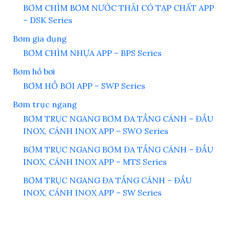
BƠM CHÌM BƠM NƯỚC THẢI CÓ TẠP CHẤT APP
– DSK Series
Bơm gia dụng
BƠM CHÌM NHỰA APP – BPS Series
Bơm hồ bơi
BƠM HỒ BƠI APP – SWP Series
Bơm trục ngang
BƠM TRỤC NGANG BƠM ĐA TẦNG CÁNH – ĐẦU
INOX, CÁNH INOX APP – SWO Series
BƠM TRỤC NGANG BƠM ĐA TẦNG CÁNH – ĐẦU
INOX, CÁNH INOX APP – MTS Series
BƠM TRỤC NGANG ĐA TẦNG CÁNH – ĐẦU
INOX, CÁNH INOX APP – SW Series