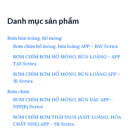
Danh mục sản phẩm
Bơm bùn loãng, hố móng
Bơm chìm hố móng, bùn loãng APP – BAV Series
BƠM CHÌM BƠM HỐ MÓNG, BÙN LOÃNG – APP
TAS Series
BƠM CHÌM BƠM HỐ MÓNG, BÙN LOÃNG APP –
JK Series
Bơm chìm
BƠM CHÌM BƠM HỐ MÓNG, BÙN ĐẶC APP –
DSP(K) Series
BƠM CHÌM BƠM THẢI INOX (AXIT LOÃNG, HÓA
CHẤT NHẸ) APP – SB Series