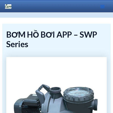
Skip
to
Mai
content
Men
BƠM HỒ BƠI APP – SWP
Series