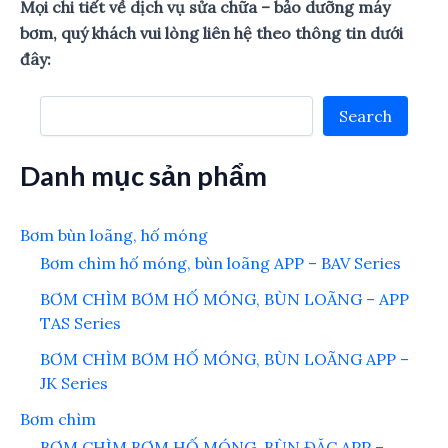
Mọi chi tiết về dịch vụ sửa chữa – bảo dưỡng máy
bơm, quý khách vui lòng liên hệ theo thông tin dưới
đây:
Search
Search
Danh mục sản phẩm
Bơm bùn loãng, hố móng
Bơm chìm hố móng, bùn loãng APP – BAV Series
BƠM CHÌM BƠM HỐ MÓNG, BÙN LOÃNG – APP
TAS Series
BƠM CHÌM BƠM HỐ MÓNG, BÙN LOÃNG APP –
JK Series
Bơm chìm
BƠM CHÌM BƠM HỐ MÓNG, BÙN ĐẶC APP –