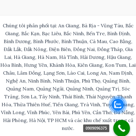
Chúng tôi phân phối tại: An Giang, Bà Rịa - Vũng Tàu, Bắc
Giang, Bắc Kạn, Bạc Liêu, Bắc Ninh, Bến Tre, Bình Định,
Bình Dương, Bình Phước, Bình Thuận, Cà Mau, Cao Bằng,
Đắk Lắk, Đắk Nông, Điện Biên, Đồng Nai, Đồng Tháp, Gia
Lai, Hà Giang, Hà Nam, Hà Tĩnh, Hải Dương, Hậu Giang,
Hòa Bình, Hưng Yên, Khánh Hòa, Kiên Giang, Kon Tum, Lai
Châu, Lâm Đồng, Lạng Sơn, Lào Cai, Long An, Nam Định,
Nghệ An, Ninh Bình, Ninh Thuận, Phú Thọ, Quảng Bình,
Quảng Nam, Quảng Ngãi, Quảng Ninh, Quảng Trị, Sóc
Trăng, Sơn La, Tây Ninh, Thái Bình, Thái Nguyên, Thanh
Hóa, Thừa Thiên Huế, Tiền Giang, Trà Vinh, Tuyên Quang,
Vĩnh Long, Vĩnh Phúc, Yên Bái, Phú Yên, Cần Thơ, Đà Nẵng,
Hải Phòng, Hà Nội, TP HCM và các khu chế xuất trong cả
nước.
0909096375