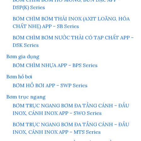
DSP(K) Series
BƠM CHÌM BƠM THẢI INOX (AXIT LOÃNG, HÓA
CHẤT NHẸ) APP – SB Series
BƠM CHÌM BƠM NƯỚC THẢI CÓ TẠP CHẤT APP –
DSK Series
Bơm gia dụng
BƠM CHÌM NHỰA APP – BPS Series
Bơm hồ bơi
BƠM HỒ BƠI APP – SWP Series
Bơm trục ngang
BƠM TRỤC NGANG BƠM ĐA TẦNG CÁNH – ĐẦU
INOX, CÁNH INOX APP – SWO Series
BƠM TRỤC NGANG BƠM ĐA TẦNG CÁNH – ĐẦU
INOX, CÁNH INOX APP – MTS Series