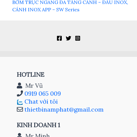
BƠM TRỤC NGANG ĐA TẦNG CÁNH – ĐẦU INOX,
CÁNH INOX APP – SW Series
HOTLINE
Mr Vũ
0919 065 009
Chat với tôi
thietbinamphat@gmail.com
KINH DOANH 1
Mr Minh