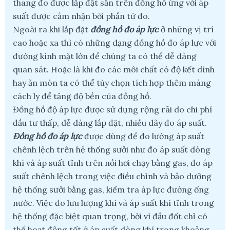
thang đo được lắp đặt sẵn trên đồng hồ ứng với áp
suất được cảm nhận bởi phần tử đo.
Ngoài ra khi lắp đặt
đồng hồ đo áp lực
ở những vị trí
cao hoặc xa thì có những dạng đồng hồ đo áp lực với
đường kính mặt lớn để chúng ta có thể dễ dàng
quan sát. Hoặc là khi đo các môi chất có độ kết dính
hay ăn mòn ta có thể tùy chọn tích hợp thêm màng
cách ly để tăng độ bền của đồng hồ.
Đồng hồ độ áp lực được sử dụng rộng rãi do chi phí
đầu tư thấp, dễ dàng lắp đặt, nhiều dãy đo áp suất.
Đồng hồ đo áp lực
được dùng để đo lường áp suất
chênh lệch trên hệ thống sưởi như đo áp suất dòng
khí và áp suất tĩnh trên nồi hơi chạy bằng gas, đo áp
suất chênh lệch trong việc điều chỉnh và bảo dưỡng
hệ thống sưởi bằng gas, kiểm tra áp lực đường ống
nước. Việc đo lưu lượng khí và áp suất khí tĩnh trong
hệ thống đặc biệt quan trọng, bởi vì đầu đốt chỉ có
thể hoạt động tốt ở áp suất dòng khí trong khoảng