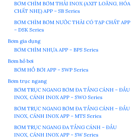
BƠM CHÌM BƠM THẢI INOX (AXIT LOÃNG, HÓA
CHẤT NHẸ) APP – SB Series
BƠM CHÌM BƠM NƯỚC THẢI CÓ TẠP CHẤT APP
– DSK Series
Bơm gia dụng
BƠM CHÌM NHỰA APP – BPS Series
Bơm hồ bơi
BƠM HỒ BƠI APP – SWP Series
Bơm trục ngang
BƠM TRỤC NGANG BƠM ĐA TẦNG CÁNH – ĐẦU
INOX, CÁNH INOX APP – SWO Series
BƠM TRỤC NGANG BƠM ĐA TẦNG CÁNH – ĐẦU
INOX, CÁNH INOX APP – MTS Series
BƠM TRỤC NGANG ĐA TẦNG CÁNH – ĐẦU
INOX, CÁNH INOX APP – SW Series