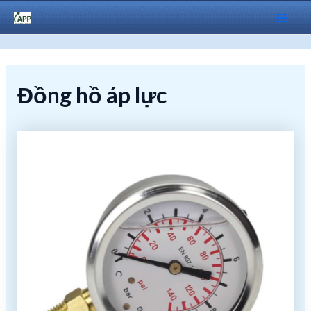
Skip
to
Mai
content
Men
Đồng hồ áp lực