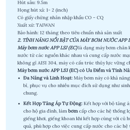
Hút sâu: 9.5m
Họng hút xả: 1- 2 (inch)
Có giấy chứng nhân nhập khẩu CO – CQ
Xuất xứ: TAIWAN
Bảo hành: 12 tháng theo tiêu chuẩn nhà sản xuất
2. TÍNH NĂNG NỔI BẬT CỦA MÁY BƠM NƯỚC APP LS
Máy bơm nước APP LSJ (EC)
là dạng máy bơm chân kh
nước từ các nguồn khác nhau và cung cấp nước mạn
không gỉ AISI 304, máy có cấu trúc thủy lực vững ch
Máy bơm nước APP LSJ (EC)
có Ưu Điểm và Tính Nă
Đa Năng và Linh Hoạt:
Máy bơm này có khả năng h
bỉ, phục vụ cho nhiều mục đích sử dụng như sinh
chung.
Kết Hợp Tăng Áp Tự Động:
Kết hợp với bộ tăng 
cho hộ gia đình, làm
bơm
cấp cho các hệ thống l
giếng khơi, giếng khoan khi kết hợp cùng với củ
quả, phù hợp cho việc cung cấp nước cho các hệ th