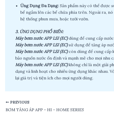
Ứng Dụng Đa Dạng:
Sản phẩm này có thể được sử
bể ngầm lên các bể chứa phía trên. Ngoài ra, nó 
hệ thống phun mưa, hoặc tưới vườn.
3. ỨNG DỤNG PHỔ BIẾN:
Máy bơm nước APP LSJ (EC)
dùng để
cung cấp nước
Máy bơm nước APP LSJ (EC)
sử dụng để tăng áp nướ
Máy bơm nước APP LSJ (EC)
còn dùng để cung cấp k
bảo nguồn nước ổn định và mạnh mẽ cho mọi nhu c
Máy bơm nước APP LSJ (EC)
không chỉ là một giải p
dạng và linh hoạt cho nhiều ứng dụng khác nhau. Vớ
lại giá trị và tiện ích cho mọi người dùng.
PREVIOUS
Post
navigation
BƠM TĂNG ÁP APP – HI – HOME SERIES