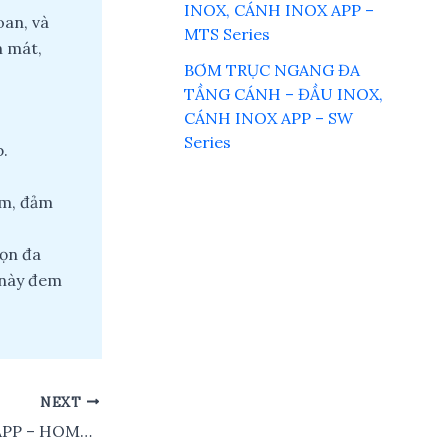
INOX, CÁNH INOX APP –
oan, và
MTS Series
m mát,
BƠM TRỤC NGANG ĐA
TẦNG CÁNH – ĐẦU INOX,
CÁNH INOX APP – SW
Series
.
ầm, đảm
họn đa
m này đem
NEXT
BƠM TĂNG ÁP APP – HOME Series