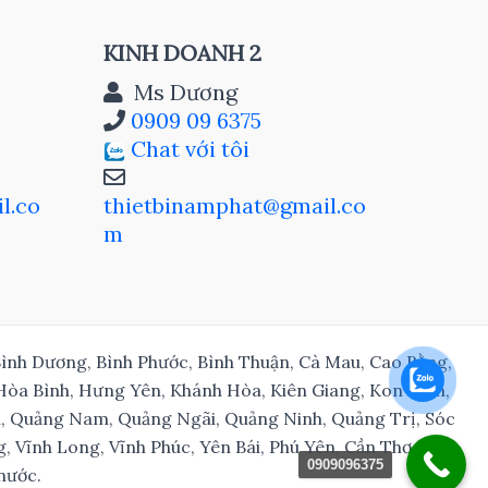
KINH DOANH 2
Ms Dương
0909 09 6375
Chat với tôi
l.co
thietbinamphat@gmail.co
m
, Bình Dương, Bình Phước, Bình Thuận, Cà Mau, Cao Bằng,
 Hòa Bình, Hưng Yên, Khánh Hòa, Kiên Giang, Kon Tum,
nh, Quảng Nam, Quảng Ngãi, Quảng Ninh, Quảng Trị, Sóc
, Vĩnh Long, Vĩnh Phúc, Yên Bái, Phú Yên, Cần Thơ, Đà
0909096375
nước.