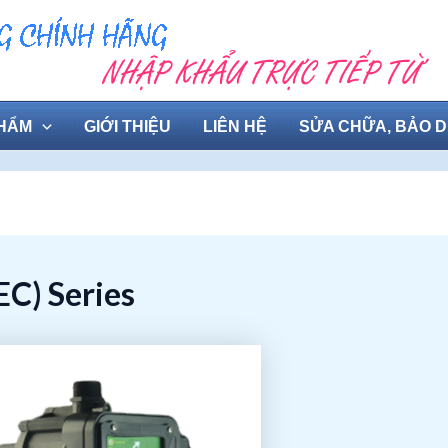
HẨM
GIỚI THIỆU
LIÊN HỆ
SỬA CHỮA, BẢO 
C) Series