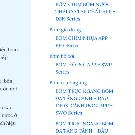
BƠM CHÌM BƠM NƯỚC
THẢI CÓ TẠP CHẤT APP –
DSK Series
Bơm gia dụng
BƠM CHÌM NHỰA APP –
BPS Series
việc bơm
Bơm hồ bơi
thép
BƠM HỒ BƠI APP – SWP
Series
i, bền
Bơm trục ngang
nước nói
BƠM TRỤC NGANG BƠM
ĐA TẦNG CÁNH – ĐẦU
INOX, CÁNH INOX APP –
ên cao
SWO Series
t nước ở
ch hiệu
BƠM TRỤC NGANG BƠM
ĐA TẦNG CÁNH – ĐẦU