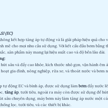
J (EC)
ông kết hợp tăng áp tự động và là giải pháp hiệu quả cho 
h mẽ cho mọi nhu cầu sử dụng. Với kết cấu đầu bơm bằng 
ắc, sản phẩm này mang lại hiệu suất cao và độ bền lâu dài.
ng:
út sâu và đẩy cao khỏe, kích thước nhỏ gọn, vận hành êm á
 hoạt gia đình, nông nghiệp, rửa xe, và thoát nước và bơm 
áp tự động EC và bình áp, được sử dụng làm
bơm
đẩy nước l
ọc,
tăng áp
, tưới tiêu, ngoài ra máy còn được sử dụng để hú
 hút sâu chuyên dụng, máy bơm này làm tăng áp nước một cá
ống lọc, tưới tiêu, và các thiết bị khác.