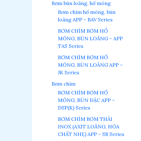
Bơm bùn loãng, hố móng
Bơm chìm hố móng, bùn
loãng APP – BAV Series
BƠM CHÌM BƠM HỐ
MÓNG, BÙN LOÃNG – APP
TAS Series
BƠM CHÌM BƠM HỐ
MÓNG, BÙN LOÃNG APP –
JK Series
Bơm chìm
BƠM CHÌM BƠM HỐ
MÓNG, BÙN ĐẶC APP –
DSP(K) Series
BƠM CHÌM BƠM THẢI
INOX (AXIT LOÃNG, HÓA
CHẤT NHẸ) APP – SB Series