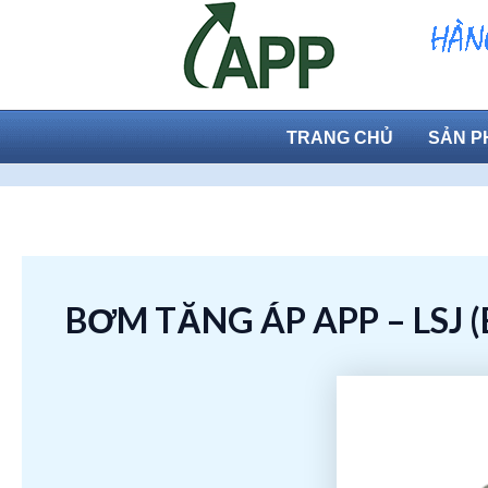
Skip
to
content
TRANG CHỦ
SẢN P
BƠM TĂNG ÁP APP – LSJ (E