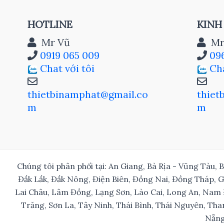
HOTLINE
KINH
Mr Vũ
Mr
0919 065 009
096
Chat với tôi
Cha
thietbinamphat@gmail.co
thiet
m
m
Chúng tôi phân phối tại: An Giang, Bà Rịa - Vũng Tàu, 
Đắk Lắk, Đắk Nông, Điện Biên, Đồng Nai, Đồng Tháp, 
Lai Châu, Lâm Đồng, Lạng Sơn, Lào Cai, Long An, Nam 
Trăng, Sơn La, Tây Ninh, Thái Bình, Thái Nguyên, Tha
Nẵng