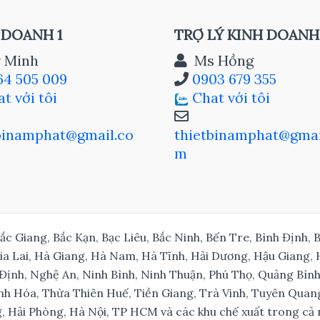
 DOANH 1
TRỢ LÝ KINH DOANH
 Minh
Ms Hồng
4 505 009
0903 679 355
t với tôi
Chat với tôi
binamphat@gmail.co
thietbinamphat@gmai
m
Bắc Giang, Bắc Kạn, Bạc Liêu, Bắc Ninh, Bến Tre, Bình Định
Gia Lai, Hà Giang, Hà Nam, Hà Tĩnh, Hải Dương, Hậu Giang,
Định, Nghệ An, Ninh Bình, Ninh Thuận, Phú Thọ, Quảng Bì
nh Hóa, Thừa Thiên Huế, Tiền Giang, Trà Vinh, Tuyên Quang
, Hải Phòng, Hà Nội, TP HCM và các khu chế xuất trong cả 