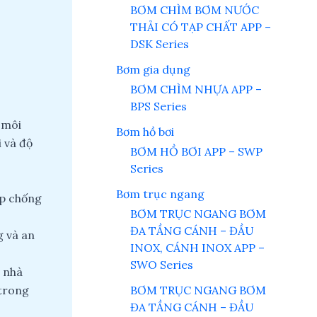
BƠM CHÌM BƠM NƯỚC
THẢI CÓ TẠP CHẤT APP –
DSK Series
Bơm gia dụng
BƠM CHÌM NHỰA APP –
BPS Series
 môi
Bơm hồ bơi
i và độ
BƠM HỒ BƠI APP – SWP
Series
Bơm trục ngang
p chống
BƠM TRỤC NGANG BƠM
ĐA TẦNG CÁNH – ĐẦU
g và an
INOX, CÁNH INOX APP –
SWO Series
 nhà
 trong
BƠM TRỤC NGANG BƠM
ĐA TẦNG CÁNH – ĐẦU