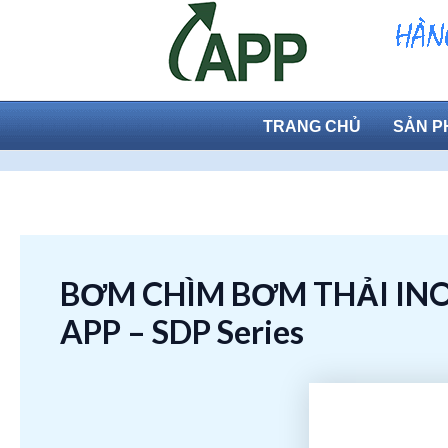
Skip
to
content
TRANG CHỦ
SẢN P
BƠM CHÌM BƠM THẢI INO
APP – SDP Series