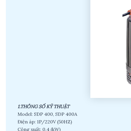
1.THÔNG SỐ KỸ THUẬT
Model: SDP 400, SDP 400A
Điện áp: 1P/220V (50HZ)
Công xuất: 0.4 (kW)