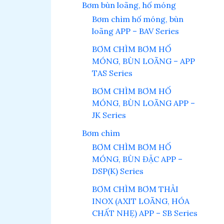
Bơm bùn loãng, hố móng
Bơm chìm hố móng, bùn
loãng APP – BAV Series
BƠM CHÌM BƠM HỐ
MÓNG, BÙN LOÃNG – APP
TAS Series
BƠM CHÌM BƠM HỐ
MÓNG, BÙN LOÃNG APP –
JK Series
Bơm chìm
BƠM CHÌM BƠM HỐ
MÓNG, BÙN ĐẶC APP –
DSP(K) Series
BƠM CHÌM BƠM THẢI
INOX (AXIT LOÃNG, HÓA
CHẤT NHẸ) APP – SB Series