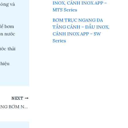
INOX, CÁNH INOX APP –
hóng và
MTS Series
BƠM TRỤC NGANG ĐA
 để bơm
TẦNG CÁNH – ĐẦU INOX,
uồn nước
CÁNH INOX APP – SW
Series
ớc thải
 hiệu
NEXT
BƠM TRỤC NGANG BƠM NƯỚC BIỂN – HỒ BƠI APP – SPA SERIES