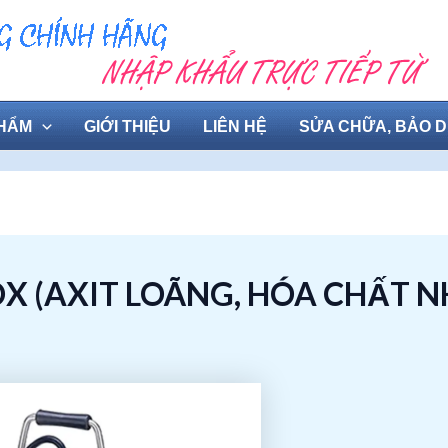
HẨM
GIỚI THIỆU
LIÊN HỆ
SỬA CHỮA, BẢO 
X (AXIT LOÃNG, HÓA CHẤT N