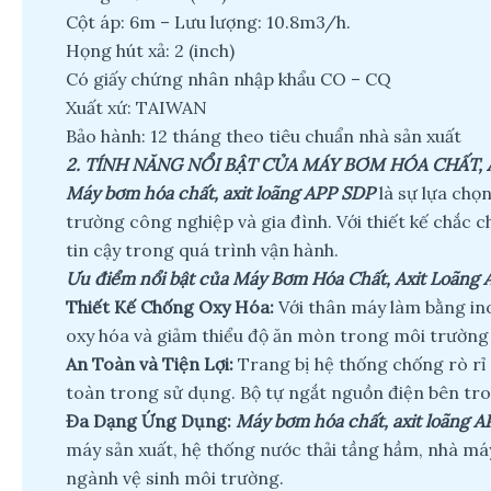
Cột áp: 6m – Lưu lượng: 10.8m3/h.
Họng hút xả: 2 (inch)
Có giấy chứng nhân nhập khẩu CO – CQ
Xuất xứ: TAIWAN
Bảo hành: 12 tháng theo tiêu chuẩn nhà sản xuất
2.
TÍNH NĂNG NỔI BẬT CỦA MÁY BƠM HÓA CHẤT, 
Máy bơm hóa chất, axit loãng APP SDP
là sự lựa chọ
trường công nghiệp và gia đình. Với thiết kế chắc c
tin cậy trong quá trình vận hành.
Ưu điểm nổi bật của Máy Bơm Hóa Chất, Axit Loãng 
Thiết Kế Chống Oxy Hóa:
Với thân máy làm bằng in
oxy hóa và giảm thiểu độ ăn mòn trong môi trường n
An Toàn và Tiện Lợi:
Trang bị hệ thống chống rò rỉ 
toàn trong sử dụng. Bộ tự ngắt nguồn điện bên tr
Đa Dạng Ứng Dụng:
Máy bơm hóa chất, axit loãng 
máy sản xuất, hệ thống nước thải tầng hầm, nhà má
ngành vệ sinh môi trường.