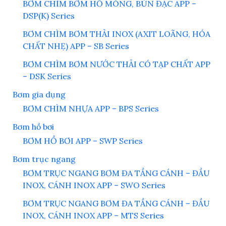
BƠM CHÌM BƠM HỐ MÓNG, BÙN ĐẶC APP –
DSP(K) Series
BƠM CHÌM BƠM THẢI INOX (AXIT LOÃNG, HÓA
CHẤT NHẸ) APP – SB Series
BƠM CHÌM BƠM NƯỚC THẢI CÓ TẠP CHẤT APP
– DSK Series
Bơm gia dụng
BƠM CHÌM NHỰA APP – BPS Series
Bơm hồ bơi
BƠM HỒ BƠI APP – SWP Series
Bơm trục ngang
BƠM TRỤC NGANG BƠM ĐA TẦNG CÁNH – ĐẦU
INOX, CÁNH INOX APP – SWO Series
BƠM TRỤC NGANG BƠM ĐA TẦNG CÁNH – ĐẦU
INOX, CÁNH INOX APP – MTS Series