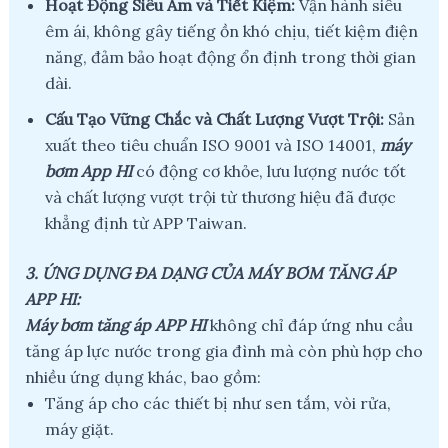
Hoạt Động Siêu Ẩm và Tiết Kiệm:
Vận hành siêu
êm ái, không gây tiếng ồn khó chịu, tiết kiệm điện
năng, đảm bảo hoạt động ổn định trong thời gian
dài.
Cấu Tạo Vững Chắc và Chất Lượng Vượt Trội:
Sản
xuất theo tiêu chuẩn ISO 9001 và ISO 14001,
máy
bơm App HI
có động cơ khỏe, lưu lượng nước tốt
và chất lượng vượt trội từ thương hiệu đã được
khẳng định từ APP Taiwan.
3. ỨNG DỤNG ĐA DẠNG CỦA MÁY BƠM TĂNG ÁP
APP HI:
Máy bơm tăng áp APP HI
không chỉ đáp ứng nhu cầu
tăng áp lực nước trong gia đình mà còn phù hợp cho
nhiều ứng dụng khác, bao gồm:
Tăng áp cho các thiết bị như sen tắm, vòi rửa,
máy giặt.