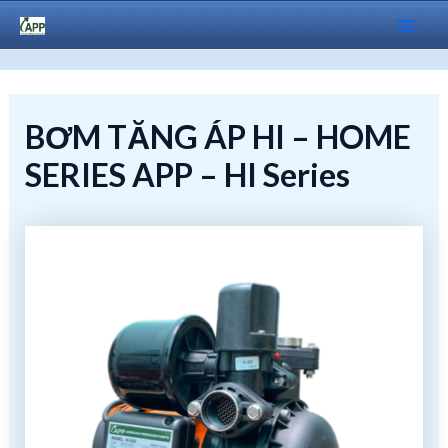
Skip
to
Mai
content
Men
BƠM TĂNG ÁP HI – HOME
SERIES APP – HI Series